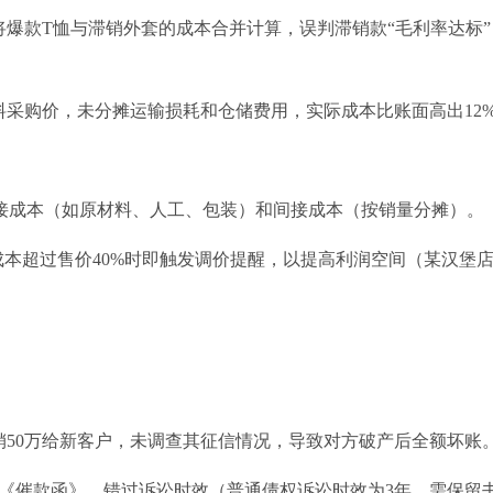
将爆款T恤与滞销外套的成本合并计算，误判滞销款“毛利率达标”
料采购价，未分摊运输损耗和仓储费用，实际成本比账面高出12
区分直接成本（如原材料、人工、包装）和间接成本（按销量分摊）。
材成本超过售价40%时即触发调价提醒，以提高利润空间（某汉堡
销50万给新客户，未调查其征信情况，导致对方破产后全额坏账
送《催款函》，错过诉讼时效（普通债权诉讼时效为3年，需保留