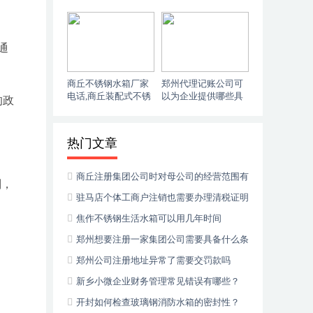
市场规模未来会如何
配式不锈钢水箱的市
变化？
场规模？
通
商丘不锈钢水箱厂家
郑州代理记账公司可
电话,商丘装配式不锈
以为企业提供哪些具
的政
钢水箱的市场规模有
体的服务？
多大？
热门文章
商丘注册集团公司时对母公司的经营范围有
别，
什么要求
驻马店个体工商户注销也需要办理清税证明
吗
焦作不锈钢生活水箱可以用几年时间
郑州想要注册一家集团公司需要具备什么条
件
郑州公司注册地址异常了需要交罚款吗
新乡小微企业财务管理常见错误有哪些？
开封如何检查玻璃钢消防水箱的密封性？