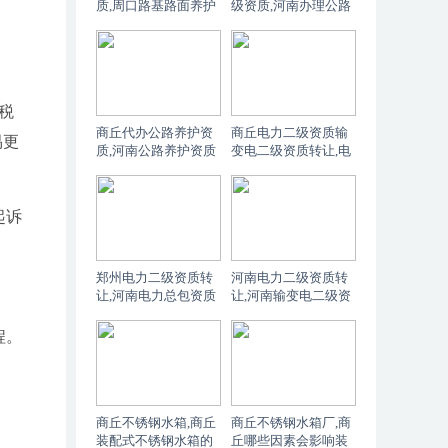
质,周口路基路面养护
级资质,河南办理公路
资质需要哪些人员？
养护乙级资质对净资
产有什么要求？
税
商丘代办公路养护资
商丘电力二级资质输
易更
质,河南公路养护资质
变电二级资质转让,电
有几个分类
力总包资质和输变电
专包资质的有效期是
多久？
起诉
郑州电力二级资质转
河南电力二级资质转
让,河南电力总包资质
让,河南输变电二级资
和输变电专包资质的
质转让,电力总包资质
办理流程是怎样的？
与输变电专包资质有
程。
什么区别
商丘不锈钢水箱,商丘
商丘不锈钢水箱厂,商
装配式不锈钢水箱的
丘哪些因素会影响装