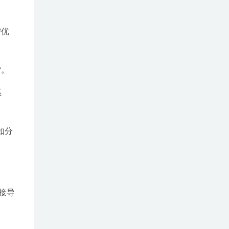
需优
货。
系
如分
接导