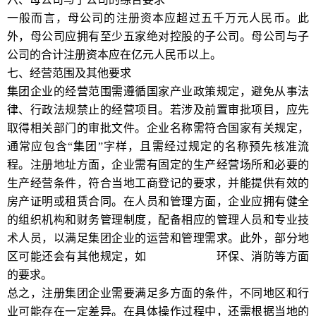
一般而言，母公司的注册资本应超过五千万元人民币。此
外，母公司应拥有至少五家绝对控股的子公司。母公司与子
公司的合计注册资本应在亿元人民币以上。
七、经营范围及其他要求
集团企业的经营范围需遵循国家产业政策规定，避免从事法
律、行政法规禁止的经营项目。若涉及前置审批项目，应先
取得相关部门的审批文件。企业名称需符合国家有关规定，
通常应包含“集团”字样，且需经过规定的名称预先核准流
程。注册地址方面，企业需有固定的生产经营场所和必要的
生产经营条件，符合当地工商登记的要求，并能提供有效的
房产证明或租赁合同。在人员和管理方面，企业应拥有健全
的组织机构和财务管理制度，配备相应的管理人员和专业技
术人员，以满足集团企业的运营和管理需求。此外，部分地
区可能还会有其他规定，如
郑州代账公司
环保、消防等方面
的要求。
总之，注册集团企业需要满足多方面的条件，不同地区和行
业可能存在一定差异。在具体操作过程中，还需根据当地的