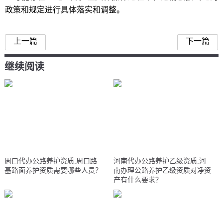
政策和规定进行具体落实和调整。
上一篇
下一篇
继续阅读
周口代办公路养护资质,周口路
河南代办公路养护乙级资质,河
基路面养护资质需要哪些人员？
南办理公路养护乙级资质对净资
产有什么要求？