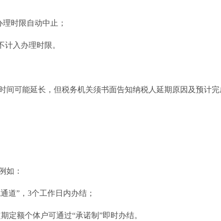
办理时限自动中止；
不计入办理时限。
时间可能延长，但税务机关须书面告知纳税人延期原因及预计完
例如：
色通道”，3个工作日内办结；
的定期定额个体户可通过“承诺制”即时办结。