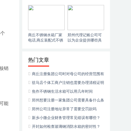
市场规模未来会如何
配式不锈钢水箱的市
变化？
场规模？
5个
商丘不锈钢水箱厂家
郑州代理记账公司可
电话,商丘装配式不锈
以为企业提供哪些具
钢水箱的市场规模有
体的服务？
多大？
热门文章
核销
商丘注册集团公司时对母公司的经营范围有
什么要求
驻马店个体工商户注销也需要办理清税证明
吗
焦作不锈钢生活水箱可以用几年时间
郑州想要注册一家集团公司需要具备什么条
可能
件
郑州公司注册地址异常了需要交罚款吗
新乡小微企业财务管理常见错误有哪些？
开封如何检查玻璃钢消防水箱的密封性？