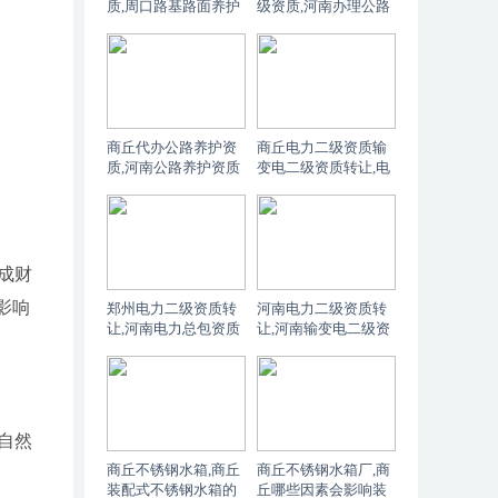
质,周口路基路面养护
级资质,河南办理公路
资质需要哪些人员？
养护乙级资质对净资
产有什么要求？
商丘代办公路养护资
商丘电力二级资质输
质,河南公路养护资质
变电二级资质转让,电
有几个分类
力总包资质和输变电
专包资质的有效期是
多久？
成财
影响
郑州电力二级资质转
河南电力二级资质转
让,河南电力总包资质
让,河南输变电二级资
和输变电专包资质的
质转让,电力总包资质
办理流程是怎样的？
与输变电专包资质有
什么区别
自然
商丘不锈钢水箱,商丘
商丘不锈钢水箱厂,商
装配式不锈钢水箱的
丘哪些因素会影响装