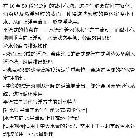
在 10 至 50 微米之间的微小气泡。这些气泡会黏附在絮体、
油滴以及悬浮颗粒的表面，使得这些颗粒的整体密度小于
水，从而上浮至液面，形成浮渣层。
平流式的特点在于：水流沿着池体水平方向流动，而微小气
泡则垂直向上浮动，水流状态平稳，分离效果良好。
渣水分离与排泥操作
• 液面上形成的浮渣，会由池顶的链式或行车式刮渣设备刮入
浮渣槽，然后排出处理。
• 池底沉积的少量高密度污泥等重颗粒，会通过底部的排泥管
定期排出。
• 中部的澄清液则从池尾的溢流堰流出，部分会回流至溶气系
统，进行循环使用。
平流式与其他气浮方式的对比特点
|对比项|平流式溶气气浮|竖式/圆形气浮|
|水流方向|水平流动|上升或环形流动|
|适用规模|适用于中大水量的处理，常用于工业和市政污水处
理|较多用于小水量处理|