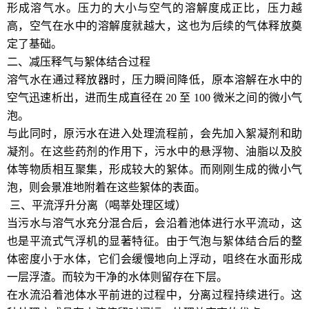
形成溶气水。压力的大小与空气的溶解度成正比，压力越
高，空气在水中的溶解度就越大，这也为后续的气体释放奠
定了基础。
二、减压释气与絮体结合过程
溶气水在通过释放器时，压力瞬间降低，原本溶解在水中的
空气迅速析出，进而生成直径在 20 至 100 微米之间的微小气
泡。
与此同时，原污水在进入处理流程前，会先加入絮凝剂和助
凝剂。在这些药剂的作用下，污水中的悬浮物、油脂以及胶
体等物质相互聚集，形成较大的絮体。而刚刚生成的微小气
泡，则会景准地附着在这些絮体的表面。
三、平流浮升分离（喝莘处理区域）
当污水与溶气水充分混合后，会沿着池体进行水平流动，这
也是平流式气浮机的显著特征。由于气泡与絮体结合后的整
体密度小于水体，它们会缓慢地向上浮动，咀终在水面形成
一层浮渣。而较为干净的水体则留存在下层。
在水流沿着池体水平前进的过程中，分离过程持续进行。这