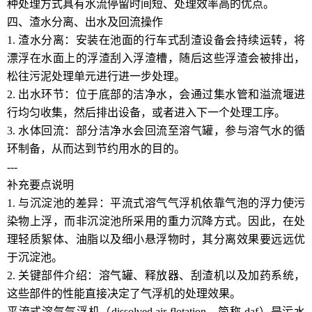
种处理方式具有水流停留时间短、处理效率高的优点。
四、渣水分离、出水及回流操作
1. 渣水分离：安装在池面的行车式刮渣设备会持续运转，将
漂浮在水面上的浮渣刮入浮渣槽，随后这些浮渣会被排出，
松往污泥处理单元进行进一步处理。
2. 出水环节：位于底部的洁净水，会通过集水管和溢流堰进
行均匀收集，然后排出设备，或者进入下一个处理工序。
3. 水体回流：部分洁净水会回流至溶气罐，参与溶气水的循
环制备，从而达到节约用水的目的。
---
补充要点说明
1. 与沉淀池的差异：平流式溶气气浮机依靠气泡的浮力使污
染物上浮，而非沉淀池所采用的重力沉降方式。因此，在处
理轻质絮体、油脂以及细小悬浮物时，其分离效果要远远优
于沉淀池。
2. 关键部件介绍：溶气罐、释放器、刮渣机以及加药系统，
这些部件的性能直接决定了气浮机的处理效果。
平流式溶气气浮机（dissolved air flotation，简称 daf）是污水