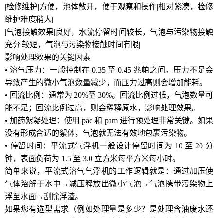
|检修维护|方便，池体敞开，便于观察和操作|相对紧凑，检修
维护难度稍大|
|气泡接触效果|良好，水流停留时间较长，气泡与污染物接触
充分|较短，气泡与污染物接触时间有限|
影响处理效果的关键因素
• 溶气压力：一般控制在 0.35 至 0.45 兆帕之间。压力不足会
导致产生的微小气泡数量减少，而压力过高则会增加能耗。
• 回流比例：通常为 20%至 30%。回流比例过低，气泡数量可
能不足；回流比例过高，则会稀释原水，影响处理效果。
• 加药絮凝处理：使用 pac 和 pam 进行预处理非常关键。如果
没有形成合适的絮体，气泡就无法有效地包裹污染物。
• 停留时间：平流式气浮机一般设计停留时间为 10 至 20 分
钟，表面负荷为 1.5 至 3.0 立方米每平方米每小时。
简单来说，平流式溶气气浮机的工作逻辑就是：通过加压使
气体溶解于水中→减压释放出微小气泡→气泡携带污染物上
浮至水面→刮除浮渣。
如果您有选型需求（例如处理量是多少？是处理含油废水还