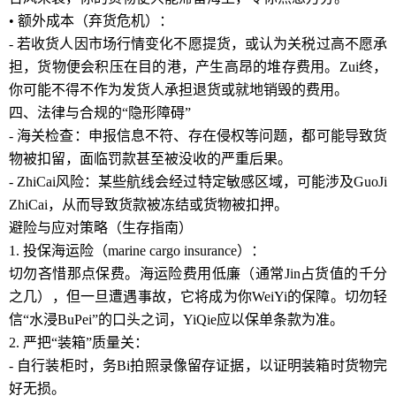
• 额外成本（弃货危机）：
- 若收货人因市场行情变化不愿提货，或认为关税过高不愿承
担，货物便会积压在目的港，产生高昂的堆存费用。Zui终，
你可能不得不作为发货人承担退货或就地销毁的费用。
四、法律与合规的“隐形障碍”
- 海关检查：申报信息不符、存在侵权等问题，都可能导致货
物被扣留，面临罚款甚至被没收的严重后果。
- ZhiCai风险：某些航线会经过特定敏感区域，可能涉及GuoJi
ZhiCai，从而导致货款被冻结或货物被扣押。
避险与应对策略（生存指南）
1. 投保海运险（marine cargo insurance）：
切勿吝惜那点保费。海运险费用低廉（通常Jin占货值的千分
之几），但一旦遭遇事故，它将成为你WeiYi的保障。切勿轻
信“水浸BuPei”的口头之词，YiQie应以保单条款为准。
2. 严把“装箱”质量关：
- 自行装柜时，务Bi拍照录像留存证据，以证明装箱时货物完
好无损。