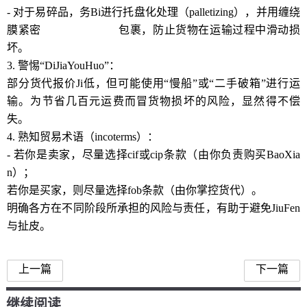
- 对于易碎品，务Bi进行托盘化处理（palletizing），并用缠绕
膜紧密
www.bjndcx.com
包裹，防止货物在运输过程中滑动损
坏。
3. 警惕“DiJiaYouHuo”：
部分货代报价Ji低，但可能使用“慢船”或“二手破箱”进行运
输。为节省几百元运费而冒货物损坏的风险，显然得不偿
失。
4. 熟知贸易术语（incoterms）：
- 若你是卖家，尽量选择cif或cip条款（由你负责购买BaoXia
n）；
若你是买家，则尽量选择fob条款（由你掌控货代）。
明确各方在不同阶段所承担的风险与责任，有助于避免JiuFen
与扯皮。
上一篇
下一篇
继续阅读