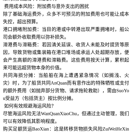
费用成本风险：附加费与意外支出的困扰
除了基础海运费外，众多不可预见的附加费用也可能让成本
失控，超出预算。
港口拥堵附加费：当目的港或中转港出现严重拥堵时，船公
司会额外收取费用以弥补损失。
滞港费与滞箱费：若因清关延误、收货人未能及时提货等原
因，导致货物或集装箱在港口堆场或承运人处超期存放，便
会产生高额的滞港费和滞箱费。这些费用按天计算，累积起
来可能远超货物本身的价值。
共同海损分摊：当船舶在海上遭遇紧急情况（如搁浅、火
灾）时，为了船货共同AnQuan而有意作出的特殊牺牲或支付
的额外费用（如抛弃部分货物、请求拖轮救助），需由SuoYo
u受益方（包括货主）按比例分摊。
如何有效规避海运风险？
尽管海运风险无法WanQuanXiaoChu，但通过主动管理，我们
可以有效降低其影响程度。
购买足额货运BaoXian：这是转移货物损失风险ZuiWeiHeXin