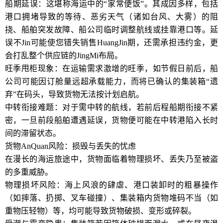
船期延误：这堪称海运中的“家常便饭”。其成因多样，包括
港口拥堵导致的等待、恶劣天气（诸如台风、大雾）的阻
挠、船舶突发故障、船公司临时调整航线或挂靠港口等。延
误不Jin可能使您错失销售HuangJin期，还需承担违约金，更
会打乱整个供应链的JingMi布局。
旺季甩柜现象：在运输需求激增的旺季，如节假日前后，船
公司可能因订舱量远超承载能力，而将已确认的集装箱“遗
弃”在码头，导致货物无法按计划启航。
中转衔接难题：对于需中转的航线，若前后程船期衔接不紧
密，一旦前段船舶遭遇延误，货物便可能在中转港陷入长时
间的滞留状态。
货物AnQuan风险：损毁与丢失的忧虑
在漫长的海运旅途中，货物面临着物理损坏、丢失乃至被盗
的多重威胁。
物理损坏风险：海上风浪的肆虐、港口装卸时的粗暴操作
（如摔落、扔掷、叉车碰撞）、集装箱内货物堆码不当（如
重物压轻物）等，均可能导致货物破损、变形或碎裂。