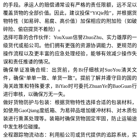
的手段。承运人的赔偿通常设有严格的责任限额，远不足以
覆盖货物的全部价值。因此，建议投保“YiQie险”，并根据货
物特性（如易碎、易腐、高价值）加保相应的附加险（如破
碎险、偷窃提货不着险）。
选择可靠的合作伙伴：YouXuan信誉ZhuoZhu、实力雄厚的一
级货代或船公司。他们拥有更强的资源协调能力、更规范的
操作流程以及更丰富的应急处理经验，能够有效减少操作失
误和责任推诿的情况。
确保单证准确合规：出货前，务Bi仔细核对SuoYou清关文
件，确保“单单一致、单货一致”。提前了解并遵守目的国的
海关政策和特殊要求，BiYao时可委托ZhuanYe的BaoGuan行
进行审核，以确保万无一失。
做好货物防护与包装：根据货物特性选择合适的包装材料，
如使用GaoQiang度纸箱、为易碎品增加缓冲材料、对木质包
装进行熏蒸处理等。装箱时确保货物固定牢固，防止运输途
中发生移位碰撞。
全程跟踪物流动态：利用船公司或货代提供的追踪系统，实