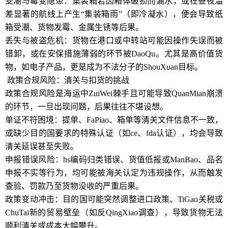
受潮与霉变隐患：集装箱若因箱体破损而漏水，或在昼夜温
差显著的航线上产生“集装箱雨”（即冷凝水），便会导致纸
箱受潮、货物发霉、金属生锈等后果。
丢失与被盗危机：货物在港口或中转站可能因操作失误而被
错卸，或在安保措施薄弱的环节被DaoQu。尤其是高价值货
物，如电子产品，更是成为不法分子的ShouXuan目标。
政策合规风险：清关与扣货的挑战
政策合规风险是海运中ZuiWei棘手且可能导致QuanMian崩溃
的环节，一旦出现问题，后果往往不堪设想。
单证不符困境：提单、FaPiao、箱单等清关文件信息不一致，
或缺少目的国要求的特殊认证（如ce、fda认证），均会导致
清关延误甚至失败。
申报错误风险：hs编码归类错误、货值低报或ManBao、品名
申报不实等行为，均可能被海关认定为违规操作，从而触发
查验、罚款乃至货物没收的严重后果。
政策变动冲击：目的国可能突然调整进口政策、TiGao关税或
ChuTai新的贸易壁垒（如反QingXiao调查），导致货物无法
顺利清关或成本大幅攀升。