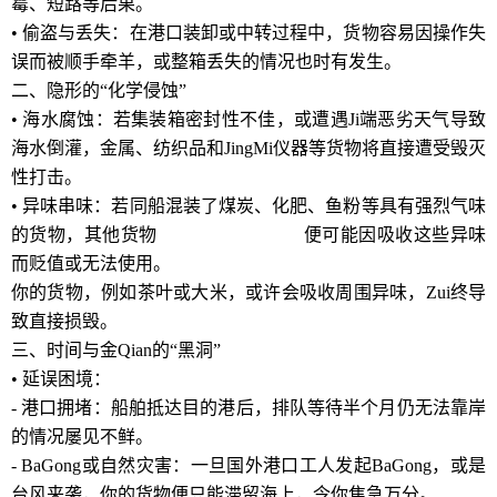
霉、短路等后果。
• 偷盗与丢失：在港口装卸或中转过程中，货物容易因操作失
误而被顺手牵羊，或整箱丢失的情况也时有发生。
二、隐形的“化学侵蚀”
• 海水腐蚀：若集装箱密封性不佳，或遭遇Ji端恶劣天气导致
海水倒灌，金属、纺织品和JingMi仪器等货物将直接遭受毁灭
性打击。
• 异味串味：若同船混装了煤炭、化肥、鱼粉等具有强烈气味
的货物，其他货物
北京国际物流公司
便可能因吸收这些异味
而贬值或无法使用。
你的货物，例如茶叶或大米，或许会吸收周围异味，Zui终导
致直接损毁。
三、时间与金Qian的“黑洞”
• 延误困境：
- 港口拥堵：船舶抵达目的港后，排队等待半个月仍无法靠岸
的情况屡见不鲜。
- BaGong或自然灾害：一旦国外港口工人发起BaGong，或是
台风来袭，你的货物便只能滞留海上，令你焦急万分。