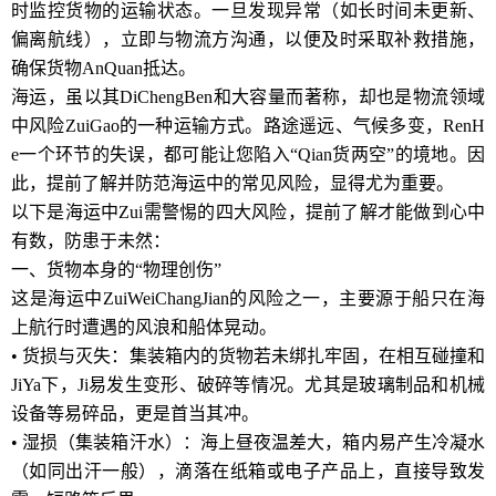
时监控货物的运输状态。一旦发现异常（如长时间未更新、
偏离航线），立即与物流方沟通，以便及时采取补救措施，
确保货物AnQuan抵达。
海运，虽以其DiChengBen和大容量而著称，却也是物流领域
中风险ZuiGao的一种运输方式。路途遥远、气候多变，RenH
e一个环节的失误，都可能让您陷入“Qian货两空”的境地。因
此，提前了解并防范海运中的常见风险，显得尤为重要。
以下是海运中Zui需警惕的四大风险，提前了解才能做到心中
有数，防患于未然：
一、货物本身的“物理创伤”
这是海运中ZuiWeiChangJian的风险之一，主要源于船只在海
上航行时遭遇的风浪和船体晃动。
• 货损与灭失：集装箱内的货物若未绑扎牢固，在相互碰撞和
JiYa下，Ji易发生变形、破碎等情况。尤其是玻璃制品和机械
设备等易碎品，更是首当其冲。
• 湿损（集装箱汗水）：海上昼夜温差大，箱内易产生冷凝水
（如同出汗一般），滴落在纸箱或电子产品上，直接导致发