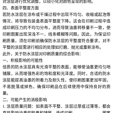
对涂层进行优化调整，以较小化对颜色呈现的影响。
四、表面平整度方面
若防水涂层在涂布或干燥过程中出现不均匀、收缩或起泡等
情况，将导致包装盒表面平整度下降。这会在印刷过程中造
成印刷压力的不均匀分布，进而导致油墨转移量不一致，使
印刷图案出现深浅不一、线条模糊等问题。因此，为保证印
刷质量，须在印刷前确保防水涂层的平整度符合要求，对不
平整的涂层需进行相应的处理如打磨、抛光或重新涂布。
此外，关于防水涂层对印刷质量的综合影响：
一、积极影响的可能性
佳质的防水涂层具有光滑平整的表面，能够使油墨更均匀地
铺展，从而增强色彩的饱和度和光泽度。同时，合适的防水
涂层能提高油墨的附着力及耐久性，使印刷图案更加牢固，
不易脱落或掉色，确保印刷品在后续使用中保持良好的质
量。
二、可能产生的消极影响
1. 涂层质量问题：如表面不平整、涂层过厚或过薄等，都会
直接影响油墨的附着和铺展，造成印刷
www.jxfbz99.com
图案