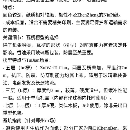
特点：
颜色较深，纸质相对较脆，韧性不及ZhenZheng的NiuPi纸。
- 成本低廉，适合不需要精美印刷，主要满足保护和运输需求
的包装。
关键细节：瓦楞楞型的选择
除了纸张种类，瓦楞的形状（楞型）对防震能力有着决定性
影响。香油采用玻璃瓶包装，防震至关重要。
楞型特点与TuiJian场景：
- 五层（bc楞）：ZuiWeiTuiJian。两层瓦楞叠加，厚度约7m
m，抗压、防震、防穿刺能力均属上乘。适用于玻璃瓶装香
油、电商发货及长途物流。
- 三层（b楞）：厚度约3mm，较薄，硬度适中，但缓冲性能
一般。适用于单瓶礼盒（内部有珍珠棉内托时使用）。
-七层（aaa楞）：Ji厚Ji硬，类似木板，Ji少使用，除非是出口
重型包装。
避坑指南（针对郑州市场）
- 避免使用再生纸作为面纸：部分厂家为降DiChengBen，采