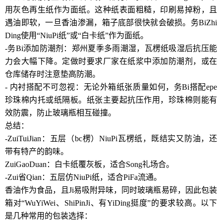
用灰色再生纸作为面纸。这种纸表面粗糙，印刷易掉粉，且
遇油即软，一旦香油渗漏，箱子底部很快就会破损。务BiZhi
Ding使用“NiuPi纸”或“白卡纸”作为面纸。
-务Bi添加防潮剂：郑州夏季多雨潮湿，瓦楞纸吸湿后抗压能
力会大幅下降。定做时要求厂家在纸浆中添加防潮剂，或在
仓库储存时注意垫高防潮。
- 内衬搭配不可忽视：无论外箱纸张质量如何，务Bi搭配epe
珍珠棉内托或纸隔板。纸张主要起抗压作用，珍珠棉则能有
效防震，防止玻璃瓶相互碰撞。
总结：
-ZuiTuiJian：五层（bc楞）NiuPi瓦楞纸，既结实又防油，还
带有特产的韵味。
ZuiGaoDuan：白卡纸覆灰板，适合Song礼场合。
-Zui省Qian：五层仿NiuPi纸，适合PiFa流通。
香油作为食品，且Ji易吸附异味，同时玻璃瓶易碎，因此包装
箱对“WuYiWei、ShiPinJi、有YiDing挺度”的要求较高。以下
是几种常用的包装选择：