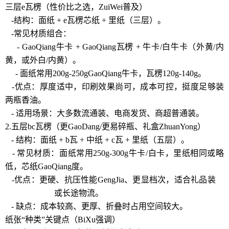
三层e瓦楞（性价比之选，ZuiWei普及）
-结构：面纸 + e瓦楞芯纸 + 里纸（三层）。
-常见材质组合：
- GaoQiang牛卡 + GaoQiang瓦楞 + 牛卡/白牛卡（外黄/内
黄，或外白/内黄）。
- 面纸常用200g-250gGaoQiang牛卡，瓦楞120g-140g。
-优点：厚度适中，印刷效果尚可，成本可控，挺度足够装
两瓶香油。
- 适用场景：大多数流通装、电商发货、商超普通装。
2.五层bc瓦楞（更GaoDang/更易碎瓶、礼盒ZhuanYong）
- 结构：面纸 + b瓦 + 中纸 + c瓦 + 里纸（五层）。
- 常见材质：面纸常用250g-300g牛卡/白卡，里纸相同或略
低，芯纸GaoQiang度。
-优点：更硬、抗压性能GengJia、更显档次，适合礼品装
郑
州定制礼品箱
或长途物流。
- 缺点：成本较高、更厚、折叠时占用空间较大。
纸张“种类”关键点（BiXu强调）