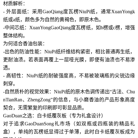
材质解析：
- 外层面纸：采用GaoQiang度瓦楞NiuPi纸，通常XuanYongk
纸或a纸，颜色多为自然的黄褐色，即原木色。
-中间芯纸：XuanYongGaoQiang度瓦楞纸，如b楞或c楞，增强
整体结构。
为何适合香油包装：
-出色的防油性能：NiuPi纸纤维结构紧密，相比普通再生纸，
更耐油渍。若表面再覆上一层哑光膜，即便有油渍也不易渗
透。
- 高韧性：NiuPi纸的耐破强度高，不易被玻璃瓶的尖锐边缘
刺穿。
-自然质朴的视觉效果：NiuPi纸的原木色调传递出“古法、Chu
nTianRan、ZhengZong”的信息，与小磨香油的产品形象高度
契合，无需繁复的印刷即可彰显品质。
GaoDuan之选：白卡纸覆灰板（专为礼盒设计）
对于追求GaoDuanSong礼市场（如双瓶或四瓶装的精品礼
盒），单纯的瓦楞纸显得过于单薄，此时白卡纸覆灰板成为