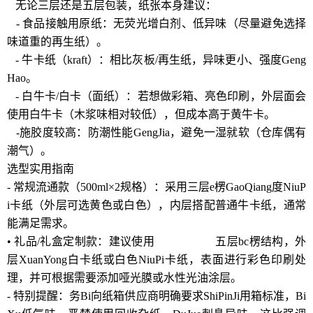
无论三层还是五层包装，纸张本身建议：
- 食品接触用原纸：无荧光增白剂、低异味（尽量避免选择
味道重的再生纸）。
- 牛卡纸（kraft）：相比灰板/再生纸，异味更小、强度Geng
Hao。
- 白牛卡/白卡（面纸）：若想做彩箱、亮色印刷，外层面会
使用白牛卡（木浆味相对较低），但成本高于黄牛卡。
-施胶度较高：防潮性能GengJia，避免一湿就软（仓库偶有
潮气）。
选型实用指南
- 常规流通款（500ml×2规格）：采用三层e楞GaoQiang度NiuP
i卡纸（外层可选黄色或白色），内层搭配普通牛卡纸，通常
能满足需求。
• 礼品/礼盒定制款：建议使用
www.sppy.cn
五层bc楞结构，外
层XuanYong白卡纸或白色NiuPi卡纸，表面进行彩色印刷处
理，并可根据需要添加哑光膜或水性光油涂层。
- 特别提醒：务Bi向纸箱供应商明确要求ShiPinJi用箱标准，Bi