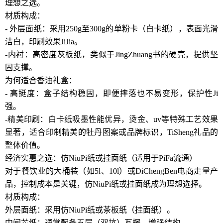
理想之选。
材质构成：
- 外层面纸：采用250g至300g的单粉卡（白卡纸），表面光滑
洁白，印刷效果JiJia。
-内衬：高密度灰板纸，类似于JingZhuang书的硬壳，提供坚
固支撑。
为何适合香油礼盒：
- 高挺度：盒子结构稳固，即便摔落也不易变形，保护性Ji
强。
-精美印刷：白卡纸吸墨性能优异，烫金、uv等特殊工艺效果
显著，适合印制精美的牡丹图案或品牌标识，TiSheng礼品的
整体价值。
经济实惠之选：仿NiuPi纸或挂面纸（适用于PiFa流通）
对于餐饮业的大桶装（如5l、10l）或DiChengBen电商走量产
品，控制成本是关键，仿NiuPi纸或挂面纸成为理想选择。
材质构成：
外层面纸：采用仿NiuPi纸或茶板纸（挂面纸）。
中间芯纸：通常配备五层（双坑）瓦楞，增强结构。