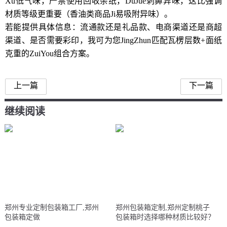
Xu低气味，严禁使用回收杂纸，DuJue刺鼻异味，这比强调
材质等级更重要（香油类商品Ji易吸附异味）。
若能提供具体信息：流通款还是礼品款、电商渠道还是商超
渠道、是否需要彩印，我可为您JingZhun匹配瓦楞层数+面纸
克重的ZuiYou组合方案。
上一篇
下一篇
继续阅读
郑州专业定制包装箱工厂,郑州
郑州包装箱定制,郑州定制桃子
包装箱定做
包装箱时选择哪种材质比较好？