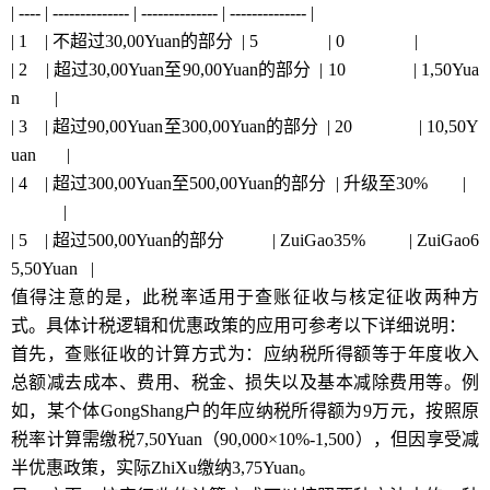
| ---- | -------------- | -------------- | -------------- |
| 1 | 不超过30,00Yuan的部分 | 5 | 0 |
| 2 | 超过30,00Yuan至90,00Yuan的部分 | 10 | 1,50Yua
n |
| 3 | 超过90,00Yuan至300,00Yuan的部分 | 20 | 10,50Y
uan |
| 4 | 超过300,00Yuan至500,00Yuan的部分 | 升级至30% |
|
| 5 | 超过500,00Yuan的部分 | ZuiGao35% | ZuiGao6
5,50Yuan |
值得注意的是，此税率适用于查账征收与核定征收两种方
式。具体计税逻辑和优惠政策的应用可参考以下详细说明：
首先，查账征收的计算方式为：应纳税所得额等于年度收入
总额减去成本、费用、税金、损失以及基本减除费用等。例
如，某个体GongShang户的年应纳税所得额为9万元，按照原
税率计算需缴税7,50Yuan（90,000×10%-1,500），但因享受减
半优惠政策，实际ZhiXu缴纳3,75Yuan。