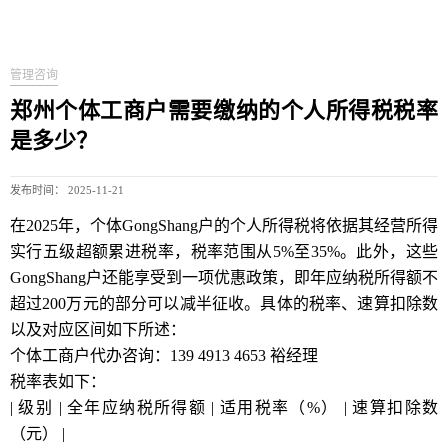
管理咨询
郑州个体工商户需要缴纳的个人所得税税率
是多少？
发布时间： 2025-11-21
在2025年，个体GongShang户的个人所得税将依据其经营所得
实行五级超额累进税率，税率范围从5%至35%。此外，这些
GongShang户还能享受到一项优惠政策，即年应纳税所得额不
超过200万元的部分可以减半征收。具体的税率、速算扣除数
以及对应区间如下所述：
个体工商户代办咨询：139 4913 4653 裕经理
税率表如下：
| 级别 | 全年应纳税所得额 | 适用税率（%） | 速算扣除数
（元） |